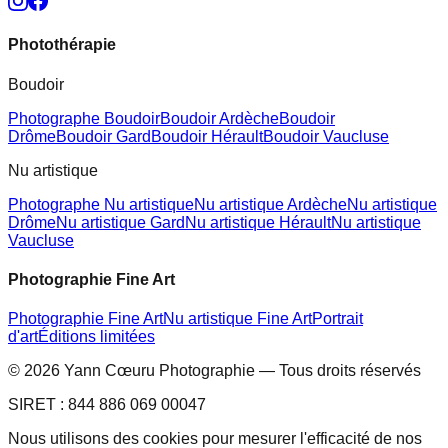
Photothérapie
Boudoir
Photographe Boudoir
Boudoir Ardèche
Boudoir
Drôme
Boudoir Gard
Boudoir Hérault
Boudoir Vaucluse
Nu artistique
Photographe Nu artistique
Nu artistique Ardèche
Nu artistique
Drôme
Nu artistique Gard
Nu artistique Hérault
Nu artistique
Vaucluse
Photographie Fine Art
Photographie Fine Art
Nu artistique Fine Art
Portrait
d'art
Éditions limitées
© 2026 Yann Cœuru Photographie — Tous droits réservés
SIRET : 844 886 069 00047
Nous utilisons des cookies pour mesurer l'efficacité de nos