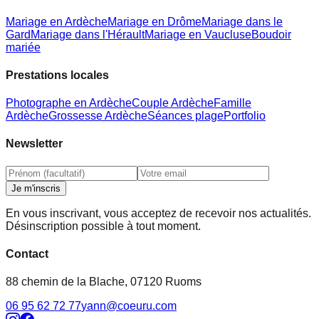
Mariage en Ardèche
Mariage en Drôme
Mariage dans le
Gard
Mariage dans l'Hérault
Mariage en Vaucluse
Boudoir
mariée
Prestations locales
Photographe en Ardèche
Couple Ardèche
Famille
Ardèche
Grossesse Ardèche
Séances plage
Portfolio
Newsletter
Je m'inscris
En vous inscrivant, vous acceptez de recevoir nos actualités.
Désinscription possible à tout moment.
Contact
88 chemin de la Blache
,
07120
Ruoms
06 95 62 72 77
yann@coeuru.com