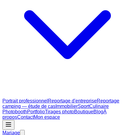
Portrait professionnel
Reportage d'entreprise
Reportage
camping — étude de cas
Immobilier
Sport
Culinaire
Photobooth
Portfolio
Tirages photo
Boutique
Blog
À
propos
Contact
Mon espace
Mariage