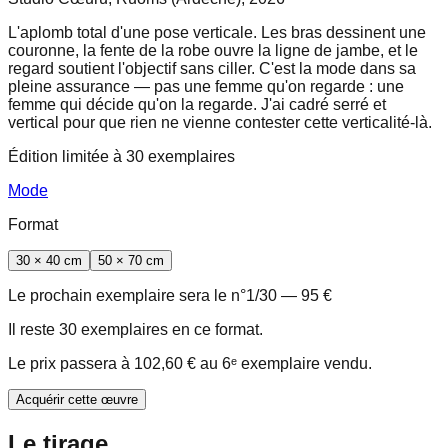
L'aplomb total d'une pose verticale. Les bras dessinent une
couronne, la fente de la robe ouvre la ligne de jambe, et le
regard soutient l'objectif sans ciller. C'est la mode dans sa
pleine assurance — pas une femme qu'on regarde : une
femme qui décide qu'on la regarde. J'ai cadré serré et
vertical pour que rien ne vienne contester cette verticalité-là.
Édition limitée à
30
exemplaires
Mode
Format
30 × 40 cm
50 × 70 cm
Le prochain exemplaire sera le n°
1
/
30
—
95 €
Il reste
30
exemplaire
s
en ce format.
Le prix passera à
102,60 €
au
6
ᵉ exemplaire vendu.
Acquérir cette œuvre
Le tirage