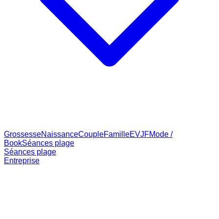
Grossesse
Naissance
Couple
Famille
EVJF
Mode /
Book
Séances plage
Séances plage
Entreprise