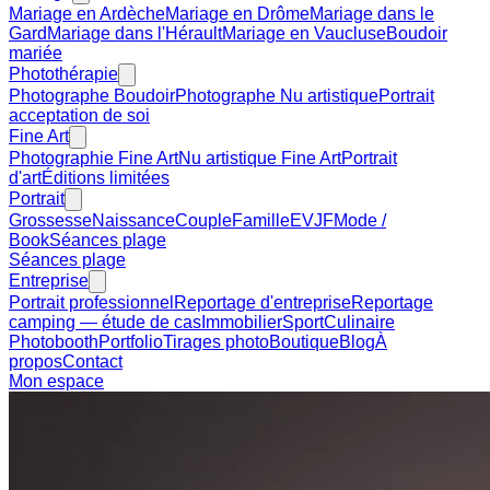
Mariage en Ardèche
Mariage en Drôme
Mariage dans le
Gard
Mariage dans l'Hérault
Mariage en Vaucluse
Boudoir
mariée
Photothérapie
Photographe Boudoir
Photographe Nu artistique
Portrait
acceptation de soi
Fine Art
Photographie Fine Art
Nu artistique Fine Art
Portrait
d'art
Éditions limitées
Portrait
Grossesse
Naissance
Couple
Famille
EVJF
Mode /
Book
Séances plage
Séances plage
Entreprise
Portrait professionnel
Reportage d'entreprise
Reportage
camping — étude de cas
Immobilier
Sport
Culinaire
Photobooth
Portfolio
Tirages photo
Boutique
Blog
À
propos
Contact
Mon espace