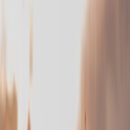
Photographe Boudoir
Photographe Nu artistique
Portrait
acceptation de soi
Fine Art