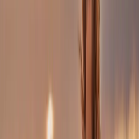
Mariage en Ardèche
Mariage en Drôme
Mariage dans le
Gard
Mariage dans l'Hérault
Mariage en Vaucluse
Boudoir
mariée
Photothérapie
Photographe Boudoir
Photographe Nu artistique
Portrait
acceptation de soi
Fine Art
Photographie Fine Art
Nu artistique Fine Art
Portrait
d'art
Éditions limitées
Portrait
Grossesse
Naissance
Couple
Famille
EVJF
Mode /
Book
Séances plage
Séances plage
Entreprise
Portrait professionnel
Reportage d'entreprise
Reportage
camping — étude de cas
Immobilier
Sport
Culinaire
Photobooth
Portfolio
Tirages photo
Boutique
Blog
À
propos
Contact
Mon espace
Photographe Plage Cap d'Agde
Hérault — falaises volcaniques noires, lumière