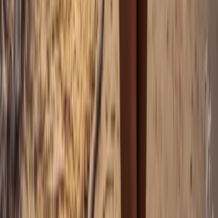
Photographe professionnel en Ardèche.
Mariage, portrait, photothérapie et corporate.
Liens
Mentions légales
Politique de confidentialité
CGV
Mon espace
Mariage
Mariage en Ardèche
Mariage en Drôme
Mariage dans le
Gard
Mariage dans l'Hérault
Mariage en Vaucluse
Boudoir
mariée
Prestations locales
Photographe en Ardèche
Couple Ardèche
Famille
Ardèche
Grossesse Ardèche
Séances plage
Portfolio
Newsletter