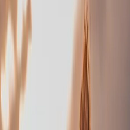
Photographie Fine Art
Nu artistique Fine Art
Portrait
d'art
Éditions limitées
Portrait