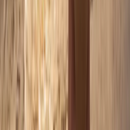
•
10 photos HD retouchées
•
Galerie privée en ligne
Séance solo calée sur le coucher du soleil.
Je réserve cette séance
Plage Couple · Golden Hour
305
€
•
2 h de séance à l'heure dorée
•
15 photos HD retouchées
•
Galerie privée en ligne
Séance couple à l'heure dorée.
Je réserve cette séance
Plage Famille · Golden Hour
335
€
•
2 h de séance à l'heure dorée
•
20 photos HD retouchées
•
Galerie privée en ligne