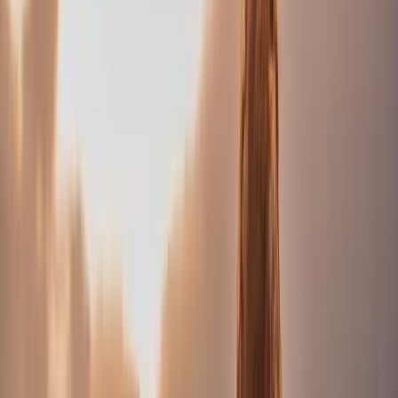
Grossesse
Naissance
Couple
Famille
EVJF
Mode /
Book
Séances plage
Séances plage
Entreprise