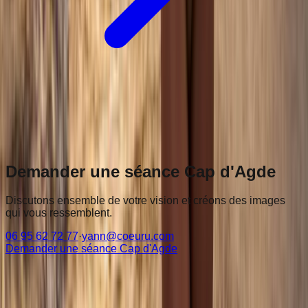
Au Cap d'Agde, capitale européenne du naturisme, je
propose également des séances de
photographe nu
artistique plage
: dunes, lumière dorée et discrétion absolue.
Demander une séance Cap d'Agde
Discutons ensemble de votre vision et créons des images
qui vous ressemblent.
06 95 62 72 77
·
yann@coeuru.com
Demander une séance Cap d'Agde