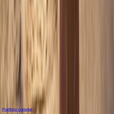
Séance famille à l'heure dorée.
Je réserve cette séance
Nu Artistique Plage · Golden Hour
335
€
•
1 h 30 de séance à l'heure dorée
•
15 photos HD retouchées
•
Galerie privée en ligne
Nu artistique à l'heure dorée — lumière rasante et silhouettes
sublimées.
Je réserve cette séance
Projet sur mesure
Session longue, couple, famille ou projet éditorial — parlons-
en.
Demander un devis
Portfolio complet