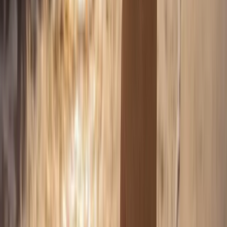
195
€
•
1 h 30 de séance
•
10 photos HD retouchées
•
Galerie privée en ligne
Saison plage en Camargue ou Hérault.
Je réserve cette séance
Plage Couple
255
€
•
2 h de séance
•
15 photos HD retouchées
•
Galerie privée en ligne
Saison plage en Camargue ou Hérault, à deux.
Je réserve cette séance
Plage Famille
285
€