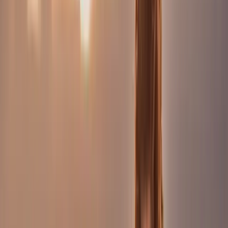
Portrait professionnel
Reportage d'entreprise
Reportage
camping — étude de cas
Immobilier
Sport
Culinaire
Photobooth
Portfolio
Tirages photo
Boutique
Blog
À
propos
Contact
Mon espace
Mariage