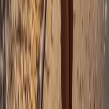
Je m'inscris
En vous inscrivant, vous acceptez de recevoir nos actualités.
Désinscription possible à tout moment.
Contact
88 chemin de la Blache
,
07120
Ruoms
06 95 62 72 77
yann@coeuru.com
Photothérapie
Boudoir
Photographe Boudoir
Boudoir Ardèche
Boudoir
Drôme
Boudoir Gard
Boudoir Hérault
Boudoir Vaucluse
Nu artistique
Photographe Nu artistique
Nu artistique Ardèche
Nu artistique
Drôme
Nu artistique Gard
Nu artistique Hérault
Nu artistique
Vaucluse