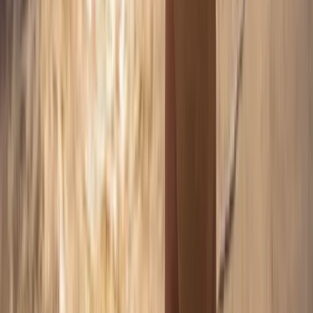
•
2 h de séance
•
20 photos HD retouchées
•
Galerie privée en ligne
Saison plage en Camargue ou Hérault, en famille.
Je réserve cette séance
Nu Artistique Plage
285
€
•
1 h 30 de séance
•
15 photos HD retouchées
•
Galerie privée en ligne
Nu artistique sur les plages sauvages de Camargue ou de
l'Hérault — lumière naturelle.
Je réserve cette séance
Plage Solo · Golden Hour
245
€
•
1 h 30 de séance à l'heure dorée