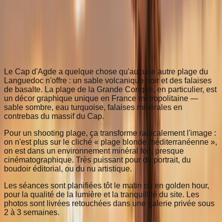
méditerranéenne pure
06 95 62 72 77
Accueil
›
Plage
›
Cap d'Agde
Le Cap d'Agde a quelque chose qu'aucune autre plage du
Languedoc n'offre : un sable volcanique noir et des falaises
de basalte. La plage de la Grande Conque, en particulier, est
un décor graphique unique en France métropolitaine —
sable sombre, eau turquoise, falaises minérales en
contrebas du massif du Cap.
Pour un shooting plage, ça transforme radicalement l'image :
on n'est plus sur le cliché « plage blonde méditerranéenne »,
on est dans un environnement minéral fort, presque
cinématographique. Très puissant pour du portrait, du
boudoir éditorial, ou du nu artistique.
Les séances sont planifiées tôt le matin ou en golden hour,
pour la qualité de la lumière et la tranquillité du site. Les
photos sont livrées retouchées dans une galerie privée sous
2 à 3 semaines.