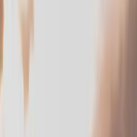
Mariage en Ardèche
Mariage en Drôme
Mariage dans le
Gard
Mariage dans l'Hérault
Mariage en Vaucluse
Boudoir
mariée
Photothérapie