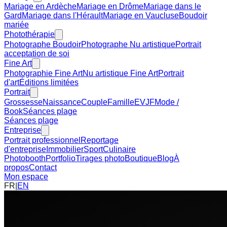
Mariage en Ardèche
Mariage en Drôme
Mariage dans le
Gard
Mariage dans l'Hérault
Mariage en Vaucluse
Boudoir
mariée
Photothérapie
Photographe Boudoir
Photographe Nu artistique
Portrait
acceptation de soi
Fine Art
Photographie Fine Art
Nu artistique Fine Art
Portrait
d'art
Éditions limitées
Portrait
Grossesse
Naissance
Couple
Famille
EVJF
Mode /
Book
Séances plage
Séances plage
Entreprise
Portrait professionnel
Reportage
d'entreprise
Immobilier
Sport
Culinaire
Photobooth
Portfolio
Tirages photo
Boutique
Blog
À
propos
Contact
Mon espace
FR
|
EN