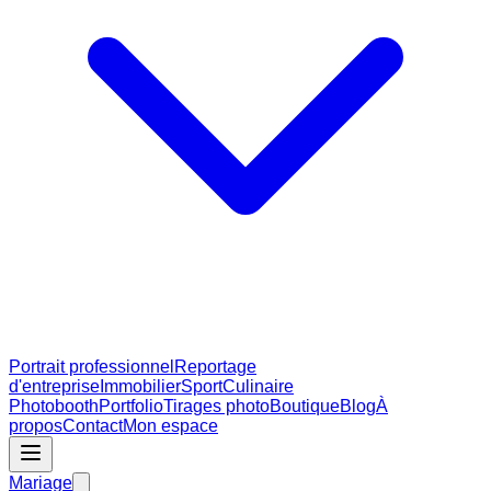
Portrait professionnel
Reportage
d'entreprise
Immobilier
Sport
Culinaire
Photobooth
Portfolio
Tirages photo
Boutique
Blog
À
propos
Contact
Mon espace
Mariage