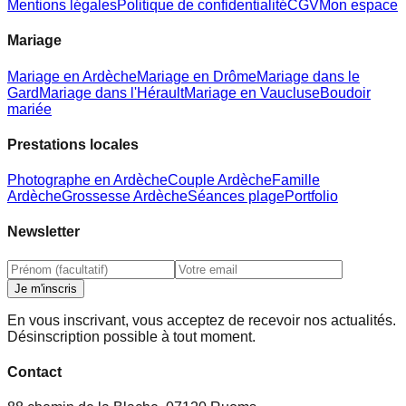
Mentions légales
Politique de confidentialité
CGV
Mon espace
Mariage
Mariage en Ardèche
Mariage en Drôme
Mariage dans le
Gard
Mariage dans l'Hérault
Mariage en Vaucluse
Boudoir
mariée
Prestations locales
Photographe en Ardèche
Couple Ardèche
Famille
Ardèche
Grossesse Ardèche
Séances plage
Portfolio
Newsletter
Je m'inscris
En vous inscrivant, vous acceptez de recevoir nos actualités.
Désinscription possible à tout moment.
Contact