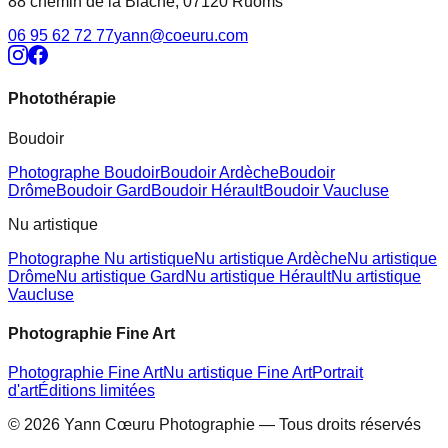
88 chemin de la Blache
,
07120
Ruoms
06 95 62 72 77
yann@coeuru.com
Photothérapie
Boudoir
Photographe Boudoir
Boudoir Ardèche
Boudoir
Drôme
Boudoir Gard
Boudoir Hérault
Boudoir Vaucluse
Nu artistique
Photographe Nu artistique
Nu artistique Ardèche
Nu artistique
Drôme
Nu artistique Gard
Nu artistique Hérault
Nu artistique
Vaucluse
Photographie Fine Art
Photographie Fine Art
Nu artistique Fine Art
Portrait
d'art
Éditions limitées
© 2026 Yann Cœuru Photographie — Tous droits réservés