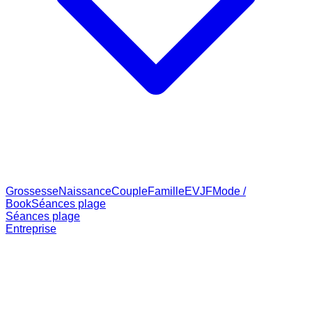
Grossesse
Naissance
Couple
Famille
EVJF
Mode /
Book
Séances plage
Séances plage
Entreprise