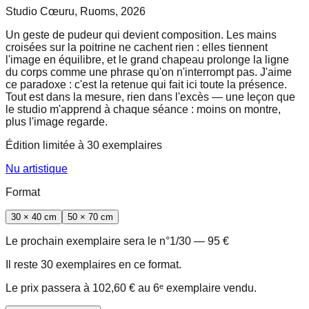
Studio Cœuru, Ruoms, 2026
Un geste de pudeur qui devient composition. Les mains
croisées sur la poitrine ne cachent rien : elles tiennent
l'image en équilibre, et le grand chapeau prolonge la ligne
du corps comme une phrase qu'on n'interrompt pas. J'aime
ce paradoxe : c'est la retenue qui fait ici toute la présence.
Tout est dans la mesure, rien dans l'excès — une leçon que
le studio m'apprend à chaque séance : moins on montre,
plus l'image regarde.
Édition limitée à
30
exemplaires
Nu artistique
Format
30 × 40 cm
50 × 70 cm
Le prochain exemplaire sera le n°
1
/
30
—
95 €
Il reste
30
exemplaire
s
en ce format.
Le prix passera à
102,60 €
au
6
ᵉ exemplaire vendu.